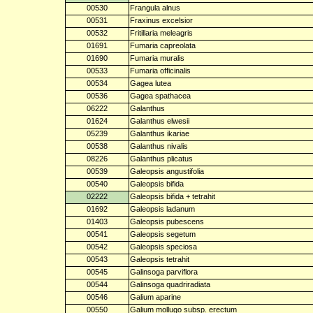
00530
Frangula alnus
00531
Fraxinus excelsior
00532
Fritillaria meleagris
01691
Fumaria capreolata
01690
Fumaria muralis
00533
Fumaria officinalis
00534
Gagea lutea
00536
Gagea spathacea
06222
Galanthus
01624
Galanthus elwesii
05239
Galanthus ikariae
00538
Galanthus nivalis
08226
Galanthus plicatus
00539
Galeopsis angustifolia
00540
Galeopsis bifida
02222
Galeopsis bifida + tetrahit
01692
Galeopsis ladanum
01403
Galeopsis pubescens
00541
Galeopsis segetum
00542
Galeopsis speciosa
00543
Galeopsis tetrahit
00545
Galinsoga parviflora
00544
Galinsoga quadriradiata
00546
Galium aparine
00550
Galium mollugo subsp. erectum