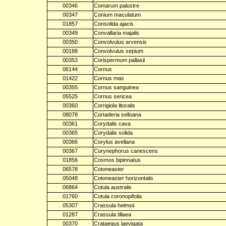
00346
Comarum palustre
00347
Conium maculatum
01857
Consolida ajacis
00349
Convallaria majalis
00350
Convolvulus arvensis
00188
Convolvulus sepium
00353
Corispermum pallasii
06144
Cornus
01422
Cornus mas
00355
Cornus sanguinea
05525
Cornus sericea
00360
Corrigiola litoralis
08078
Cortaderia selloana
00361
Corydalis cava
00365
Corydalis solida
00366
Corylus avellana
00367
Corynephorus canescens
01856
Cosmos bipinnatus
06578
Cotoneaster
05048
Cotoneaster horizontalis
06864
Cotula australis
01760
Cotula coronopifolia
05307
Crassula helmsii
01287
Crassula tillaea
00370
Crataegus laevigata