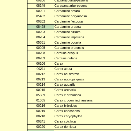
00200
Capsella bursa-pastoris
08149
Caragana arborescens
00201
Cardamine amara
05482
Cardamine corymbosa
00202
Cardamine flexuosa
08428
Cardamine graeca
00203
Cardamine hirsuta
00204
Cardamine impatiens
05651
Cardamine occulta
00205
Cardamine pratensis
00208
Carduus crispus
00209
Carduus nutans
06106
Carex
00211
Carex acuta
00212
Carex acutiformis
00213
Carex appropinquata
00214
Carex aquatilis
00215
Carex arenaria
05669
Carex x arthuriana
01555
Carex x boenninghausiana
00216
Carex brizoides
00219
Carex canescens
00218
Carex caryophyllea
00241
Carex colchica
00220
Carex demissa