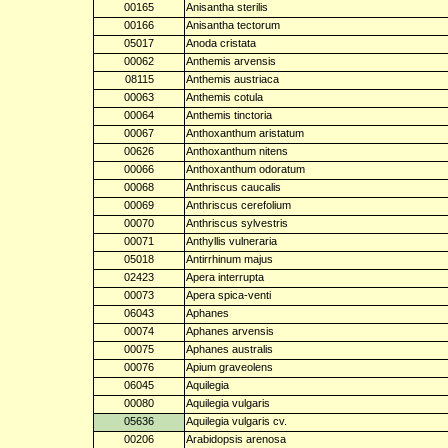
00165
Anisantha sterilis
00166
Anisantha tectorum
05017
Anoda cristata
00062
Anthemis arvensis
08115
Anthemis austriaca
00063
Anthemis cotula
00064
Anthemis tinctoria
00067
Anthoxanthum aristatum
00626
Anthoxanthum nitens
00066
Anthoxanthum odoratum
00068
Anthriscus caucalis
00069
Anthriscus cerefolium
00070
Anthriscus sylvestris
00071
Anthyllis vulneraria
05018
Antirrhinum majus
02423
Apera interrupta
00073
Apera spica-venti
06043
Aphanes
00074
Aphanes arvensis
00075
Aphanes australis
00076
Apium graveolens
06045
Aquilegia
00080
Aquilegia vulgaris
05636
Aquilegia vulgaris cv.
00206
Arabidopsis arenosa