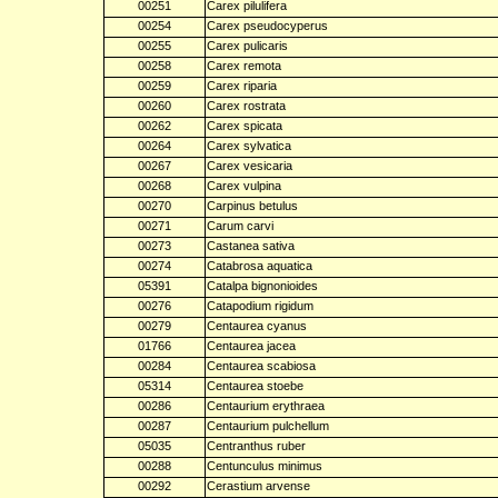
00251
Carex pilulifera
00254
Carex pseudocyperus
00255
Carex pulicaris
00258
Carex remota
00259
Carex riparia
00260
Carex rostrata
00262
Carex spicata
00264
Carex sylvatica
00267
Carex vesicaria
00268
Carex vulpina
00270
Carpinus betulus
00271
Carum carvi
00273
Castanea sativa
00274
Catabrosa aquatica
05391
Catalpa bignonioides
00276
Catapodium rigidum
00279
Centaurea cyanus
01766
Centaurea jacea
00284
Centaurea scabiosa
05314
Centaurea stoebe
00286
Centaurium erythraea
00287
Centaurium pulchellum
05035
Centranthus ruber
00288
Centunculus minimus
00292
Cerastium arvense