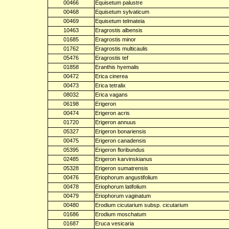
00466
Equisetum palustre
00468
Equisetum sylvaticum
00469
Equisetum telmateia
10463
Eragrostis albensis
01685
Eragrostis minor
01762
Eragrostis multicaulis
05476
Eragrostis tef
01858
Eranthis hyemalis
00472
Erica cinerea
00473
Erica tetralix
08032
Erica vagans
06198
Erigeron
00474
Erigeron acris
01720
Erigeron annuus
05327
Erigeron bonariensis
00475
Erigeron canadensis
05395
Erigeron floribundus
02485
Erigeron karvinskianus
05328
Erigeron sumatrensis
00476
Eriophorum angustifolium
00478
Eriophorum latifolium
00479
Eriophorum vaginatum
00480
Erodium cicutarium subsp. cicutarium
01686
Erodium moschatum
01687
Eruca vesicaria