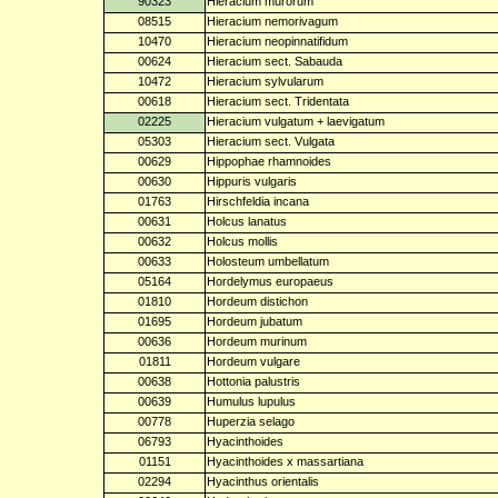
90323
Hieracium murorum
08515
Hieracium nemorivagum
10470
Hieracium neopinnatifidum
00624
Hieracium sect. Sabauda
10472
Hieracium sylvularum
00618
Hieracium sect. Tridentata
02225
Hieracium vulgatum + laevigatum
05303
Hieracium sect. Vulgata
00629
Hippophae rhamnoides
00630
Hippuris vulgaris
01763
Hirschfeldia incana
00631
Holcus lanatus
00632
Holcus mollis
00633
Holosteum umbellatum
05164
Hordelymus europaeus
01810
Hordeum distichon
01695
Hordeum jubatum
00636
Hordeum murinum
01811
Hordeum vulgare
00638
Hottonia palustris
00639
Humulus lupulus
00778
Huperzia selago
06793
Hyacinthoides
01151
Hyacinthoides x massartiana
02294
Hyacinthus orientalis