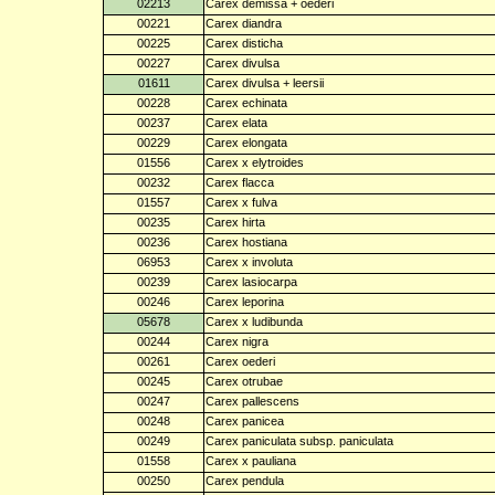
02213
Carex demissa + oederi
00221
Carex diandra
00225
Carex disticha
00227
Carex divulsa
01611
Carex divulsa + leersii
00228
Carex echinata
00237
Carex elata
00229
Carex elongata
01556
Carex x elytroides
00232
Carex flacca
01557
Carex x fulva
00235
Carex hirta
00236
Carex hostiana
06953
Carex x involuta
00239
Carex lasiocarpa
00246
Carex leporina
05678
Carex x ludibunda
00244
Carex nigra
00261
Carex oederi
00245
Carex otrubae
00247
Carex pallescens
00248
Carex panicea
00249
Carex paniculata subsp. paniculata
01558
Carex x pauliana
00250
Carex pendula