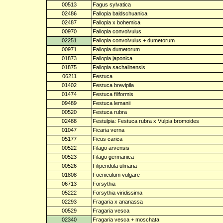
00513
Fagus sylvatica
02486
Fallopia baldschuanica
02487
Fallopia x bohemica
00970
Fallopia convolvulus
02251
Fallopia convolvulus + dumetorum
00971
Fallopia dumetorum
01873
Fallopia japonica
01875
Fallopia sachalinensis
06211
Festuca
01402
Festuca brevipila
01474
Festuca filiformis
09489
Festuca lemanii
00520
Festuca rubra
02488
Festulpia: Festuca rubra x Vulpia bromoides
01047
Ficaria verna
05177
Ficus carica
00522
Filago arvensis
00523
Filago germanica
00526
Filipendula ulmaria
01808
Foeniculum vulgare
06713
Forsythia
05222
Forsythia viridissima
02293
Fragaria x ananassa
00529
Fragaria vesca
02340
Fragaria vesca + moschata