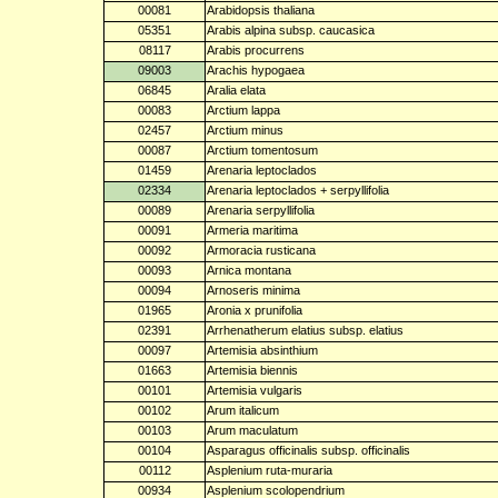
00081
Arabidopsis thaliana
05351
Arabis alpina subsp. caucasica
08117
Arabis procurrens
09003
Arachis hypogaea
06845
Aralia elata
00083
Arctium lappa
02457
Arctium minus
00087
Arctium tomentosum
01459
Arenaria leptoclados
02334
Arenaria leptoclados + serpyllifolia
00089
Arenaria serpyllifolia
00091
Armeria maritima
00092
Armoracia rusticana
00093
Arnica montana
00094
Arnoseris minima
01965
Aronia x prunifolia
02391
Arrhenatherum elatius subsp. elatius
00097
Artemisia absinthium
01663
Artemisia biennis
00101
Artemisia vulgaris
00102
Arum italicum
00103
Arum maculatum
00104
Asparagus officinalis subsp. officinalis
00112
Asplenium ruta-muraria
00934
Asplenium scolopendrium