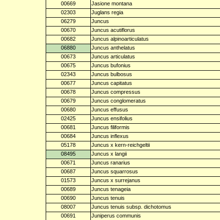
00669
Jasione montana
02303
Juglans regia
06279
Juncus
00670
Juncus acutiflorus
00682
Juncus alpinoarticulatus
06880
Juncus anthelatus
00673
Juncus articulatus
00675
Juncus bufonius
02343
Juncus bulbosus
00677
Juncus capitatus
00678
Juncus compressus
00679
Juncus conglomeratus
00680
Juncus effusus
02425
Juncus ensifolius
00681
Juncus filiformis
00684
Juncus inflexus
05178
Juncus x kern-reichgeltii
08495
Juncus x langii
00671
Juncus ranarius
00687
Juncus squarrosus
01573
Juncus x surrejanus
00689
Juncus tenageia
00690
Juncus tenuis
08007
Juncus tenuis subsp. dichotomus
00691
Juniperus communis