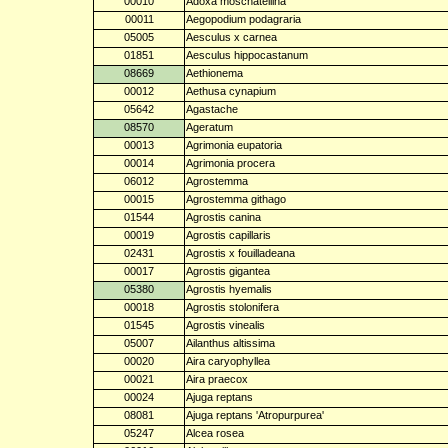
00010
Adoxa moschatellina
00011
Aegopodium podagraria
05005
Aesculus x carnea
01851
Aesculus hippocastanum
08669
Aethionema
00012
Aethusa cynapium
05642
Agastache
08570
Ageratum
00013
Agrimonia eupatoria
00014
Agrimonia procera
06012
Agrostemma
00015
Agrostemma githago
01544
Agrostis canina
00019
Agrostis capillaris
02431
Agrostis x fouilladeana
00017
Agrostis gigantea
05380
Agrostis hyemalis
00018
Agrostis stolonifera
01545
Agrostis vinealis
05007
Ailanthus altissima
00020
Aira caryophyllea
00021
Aira praecox
00024
Ajuga reptans
08081
Ajuga reptans 'Atropurpurea'
05247
Alcea rosea