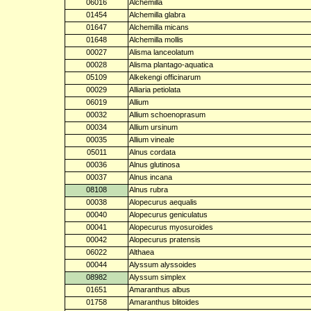
06016
Alchemilla
01454
Alchemilla glabra
01647
Alchemilla micans
01648
Alchemilla mollis
00027
Alisma lanceolatum
00028
Alisma plantago-aquatica
05109
Alkekengi officinarum
00029
Alliaria petiolata
06019
Allium
00032
Allium schoenoprasum
00034
Allium ursinum
00035
Allium vineale
05011
Alnus cordata
00036
Alnus glutinosa
00037
Alnus incana
08108
Alnus rubra
00038
Alopecurus aequalis
00040
Alopecurus geniculatus
00041
Alopecurus myosuroides
00042
Alopecurus pratensis
06022
Althaea
00044
Alyssum alyssoides
08982
Alyssum simplex
01651
Amaranthus albus
01758
Amaranthus blitoides