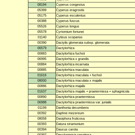
08194
Cyperus congestus
05399
Cyperus eragrostis
05175
Cyperus esculentus
00388
Cyperus fuscus
05526
Cyperus longus
05578
Cyrtomium fortunei
01140
Cytisus scoparius
00390
Dactylis glomerata subsp. glomerata
06579
Dactylorhiza
00883
Dactylorhiza fuchsii
06995
Dactylorhiza x grandis
00884
Dactylorhiza incarnata
00885
Dactylorhiza maculata
01616
Dactylorhiza maculata + fuchsii
08000
Dactylorhiza maculata x majalis
00886
Dactylorhiza majalis
01637
Dactylorhiza majalis + praetermissa + sphagnicola
00890
Dactylorhiza praetermissa
06988
Dactylorhiza praetermissa var. junialis
01199
Danthonia decumbens
00392
Daphne mezereum
08058
Dasiphora fruticosa
00393
Datura stramonium
00394
Daucus carota
00397
Deschampsia cespitosa