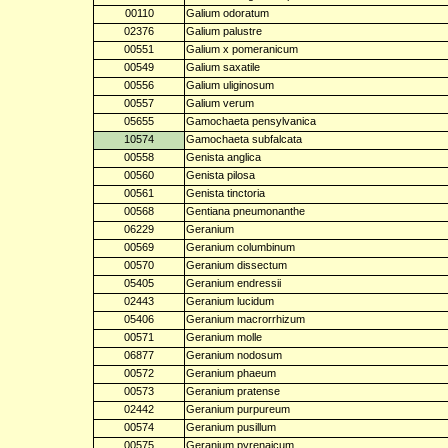
00110
Galium odoratum
02376
Galium palustre
00551
Galium x pomeranicum
00549
Galium saxatile
00556
Galium uliginosum
00557
Galium verum
05655
Gamochaeta pensylvanica
10574
Gamochaeta subfalcata
00558
Genista anglica
00560
Genista pilosa
00561
Genista tinctoria
00568
Gentiana pneumonanthe
06229
Geranium
00569
Geranium columbinum
00570
Geranium dissectum
05405
Geranium endressii
02443
Geranium lucidum
05406
Geranium macrorrhizum
00571
Geranium molle
06877
Geranium nodosum
00572
Geranium phaeum
00573
Geranium pratense
02442
Geranium purpureum
00574
Geranium pusillum
00575
Geranium pyrenaicum