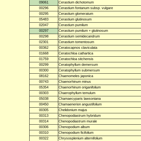
09061
Cerastium dichotomum
00296
Cerastium fontanum subsp. vulgare
00295
Cerastium glomeratum
05483
Cerastium glutinosum
02047
Cerastium pumilum
00297
Cerastium pumilum + glutinosum
00298
Cerastium semidecandrum
02301
Cerastium tomentosum
00362
Ceratocapnos claviculata
01668
Ceratochloa cathartica
01759
Ceratochloa sitchensis
00299
Ceratophyllum demersum
00300
Ceratophyllum submersum
08162
Chaenomeles japonica
00743
Chaenorhinum minus
05354
Chaenorhinum origanifolium
00303
Chaerophyllum temulum
05038
Chamaecyparis lawsoniana
00450
Chamaenerion angustifolium
00305
Chelidonium majus
00313
Chenopodiastrum hybridum
00314
Chenopodiastrum murale
00306
Chenopodium album
00310
Chenopodium ficifolium
00322
Chrysosplenium alternifolium