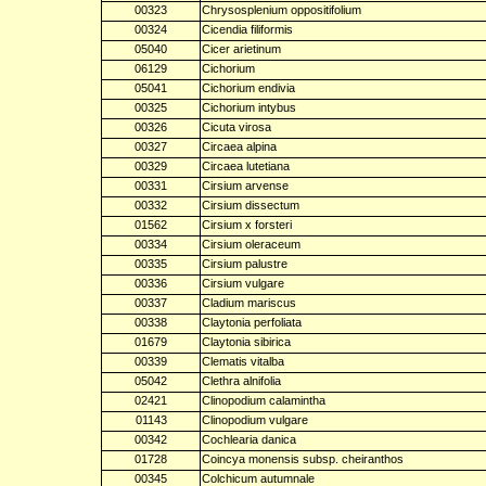
00323
Chrysosplenium oppositifolium
00324
Cicendia filiformis
05040
Cicer arietinum
06129
Cichorium
05041
Cichorium endivia
00325
Cichorium intybus
00326
Cicuta virosa
00327
Circaea alpina
00329
Circaea lutetiana
00331
Cirsium arvense
00332
Cirsium dissectum
01562
Cirsium x forsteri
00334
Cirsium oleraceum
00335
Cirsium palustre
00336
Cirsium vulgare
00337
Cladium mariscus
00338
Claytonia perfoliata
01679
Claytonia sibirica
00339
Clematis vitalba
05042
Clethra alnifolia
02421
Clinopodium calamintha
01143
Clinopodium vulgare
00342
Cochlearia danica
01728
Coincya monensis subsp. cheiranthos
00345
Colchicum autumnale