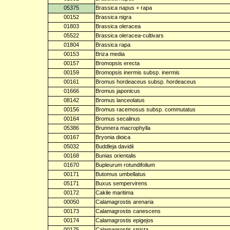
05375
Brassica napus + rapa
00152
Brassica nigra
01803
Brassica oleracea
05522
Brassica oleracea-cultivars
01804
Brassica rapa
00153
Briza media
00157
Bromopsis erecta
00159
Bromopsis inermis subsp. inermis
00161
Bromus hordeaceus subsp. hordeaceus
01666
Bromus japonicus
08142
Bromus lanceolatus
00156
Bromus racemosus subsp. commutatus
00164
Bromus secalinus
05386
Brunnera macrophylla
00167
Bryonia dioica
05032
Buddleja davidii
00168
Bunias orientalis
01670
Bupleurum rotundifolium
00171
Butomus umbellatus
05171
Buxus sempervirens
00172
Cakile maritima
00050
Calamagrostis arenaria
00173
Calamagrostis canescens
00174
Calamagrostis epigejos
00175
Calamagrostis stricta