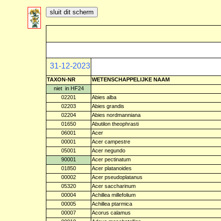
31-12-2023
TAXON-NR
WETENSCHAPPELIJKE NAAM
niet
in HF24
02201
Abies alba
02203
Abies grandis
02204
Abies nordmanniana
01650
Abutilon theophrasti
06001
Acer
00001
Acer campestre
05001
Acer negundo
90001
Acer pectinatum
01850
Acer platanoides
00002
Acer pseudoplatanus
05320
Acer saccharinum
00004
Achillea millefolium
00005
Achillea ptarmica
00007
Acorus calamus