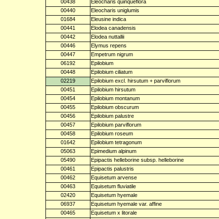
00438
Eleocharis quinqueflora
00440
Eleocharis uniglumis
01684
Eleusine indica
00441
Elodea canadensis
00442
Elodea nuttallii
00446
Elymus repens
00447
Empetrum nigrum
06192
Epilobium
00448
Epilobium ciliatum
02219
Epilobium excl. hirsutum + parviflorum
00451
Epilobium hirsutum
00454
Epilobium montanum
00455
Epilobium obscurum
00456
Epilobium palustre
00457
Epilobium parviflorum
00458
Epilobium roseum
01642
Epilobium tetragonum
05063
Epimedium alpinum
05490
Epipactis helleborine subsp. helleborine
00461
Epipactis palustris
00462
Equisetum arvense
00463
Equisetum fluviatile
02420
Equisetum hyemale
06937
Equisetum hyemale var. affine
00465
Equisetum x litorale