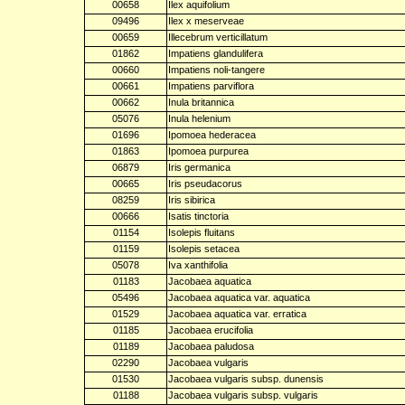
00658
Ilex aquifolium
09496
Ilex x meserveae
00659
Illecebrum verticillatum
01862
Impatiens glandulifera
00660
Impatiens noli-tangere
00661
Impatiens parviflora
00662
Inula britannica
05076
Inula helenium
01696
Ipomoea hederacea
01863
Ipomoea purpurea
06879
Iris germanica
00665
Iris pseudacorus
08259
Iris sibirica
00666
Isatis tinctoria
01154
Isolepis fluitans
01159
Isolepis setacea
05078
Iva xanthifolia
01183
Jacobaea aquatica
05496
Jacobaea aquatica var. aquatica
01529
Jacobaea aquatica var. erratica
01185
Jacobaea erucifolia
01189
Jacobaea paludosa
02290
Jacobaea vulgaris
01530
Jacobaea vulgaris subsp. dunensis
01188
Jacobaea vulgaris subsp. vulgaris