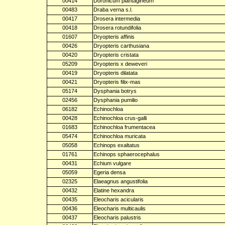
00414
Doronicum plantagineum
00483
Draba verna s.l.
00417
Drosera intermedia
00418
Drosera rotundifolia
01607
Dryopteris affinis
00426
Dryopteris carthusiana
00420
Dryopteris cristata
05209
Dryopteris x deweveri
00419
Dryopteris dilatata
00421
Dryopteris filix-mas
05174
Dysphania botrys
02456
Dysphania pumilio
06182
Echinochloa
00428
Echinochloa crus-galli
01683
Echinochloa frumentacea
05474
Echinochloa muricata
05058
Echinops exaltatus
01761
Echinops sphaerocephalus
00431
Echium vulgare
05059
Egeria densa
02325
Elaeagnus angustifolia
00432
Elatine hexandra
00435
Eleocharis acicularis
00436
Eleocharis multicaulis
00437
Eleocharis palustris