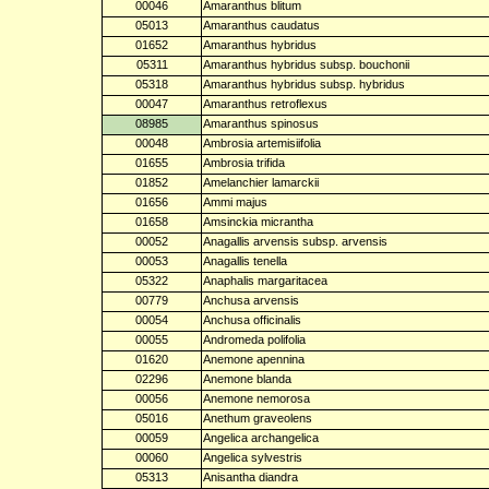
00046
Amaranthus blitum
05013
Amaranthus caudatus
01652
Amaranthus hybridus
05311
Amaranthus hybridus subsp. bouchonii
05318
Amaranthus hybridus subsp. hybridus
00047
Amaranthus retroflexus
08985
Amaranthus spinosus
00048
Ambrosia artemisiifolia
01655
Ambrosia trifida
01852
Amelanchier lamarckii
01656
Ammi majus
01658
Amsinckia micrantha
00052
Anagallis arvensis subsp. arvensis
00053
Anagallis tenella
05322
Anaphalis margaritacea
00779
Anchusa arvensis
00054
Anchusa officinalis
00055
Andromeda polifolia
01620
Anemone apennina
02296
Anemone blanda
00056
Anemone nemorosa
05016
Anethum graveolens
00059
Angelica archangelica
00060
Angelica sylvestris
05313
Anisantha diandra