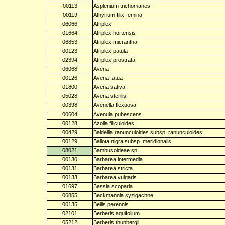
00113
Asplenium trichomanes
00119
Athyrium filix-femina
06066
Atriplex
01664
Atriplex hortensis
06853
Atriplex micrantha
00123
Atriplex patula
02394
Atriplex prostrata
06068
Avena
00126
Avena fatua
01800
Avena sativa
05028
Avena sterilis
00398
Avenella flexuosa
00604
Avenula pubescens
00128
Azolla filiculoides
00429
Baldellia ranunculoides subsp. ranunculoides
00129
Ballota nigra subsp. meridionalis
08021
Bambusoideae sp.
00130
Barbarea intermedia
00131
Barbarea stricta
00133
Barbarea vulgaris
01697
Bassia scoparia
06855
Beckmannia syzigachne
00135
Bellis perennis
02101
Berberis aquifolium
05212
Berberis thunbergii