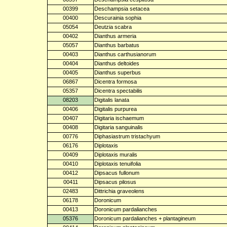
00399
Deschampsia setacea
00400
Descurainia sophia
05054
Deutzia scabra
00402
Dianthus armeria
05057
Dianthus barbatus
00403
Dianthus carthusianorum
00404
Dianthus deltoides
00405
Dianthus superbus
06867
Dicentra formosa
05357
Dicentra spectabilis
08203
Digitalis lanata
00406
Digitalis purpurea
00407
Digitaria ischaemum
00408
Digitaria sanguinalis
00776
Diphasiastrum tristachyum
06176
Diplotaxis
00409
Diplotaxis muralis
00410
Diplotaxis tenuifolia
00412
Dipsacus fullonum
00411
Dipsacus pilosus
02483
Dittrichia graveolens
06178
Doronicum
00413
Doronicum pardalianches
05376
Doronicum pardalianches + plantagineum