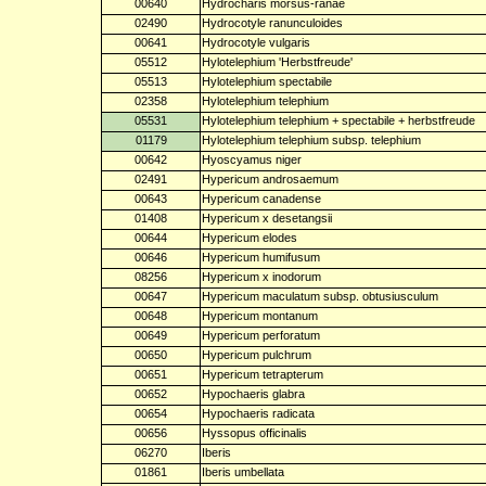
00640
Hydrocharis morsus-ranae
02490
Hydrocotyle ranunculoides
00641
Hydrocotyle vulgaris
05512
Hylotelephium 'Herbstfreude'
05513
Hylotelephium spectabile
02358
Hylotelephium telephium
05531
Hylotelephium telephium + spectabile + herbstfreude
01179
Hylotelephium telephium subsp. telephium
00642
Hyoscyamus niger
02491
Hypericum androsaemum
00643
Hypericum canadense
01408
Hypericum x desetangsii
00644
Hypericum elodes
00646
Hypericum humifusum
08256
Hypericum x inodorum
00647
Hypericum maculatum subsp. obtusiusculum
00648
Hypericum montanum
00649
Hypericum perforatum
00650
Hypericum pulchrum
00651
Hypericum tetrapterum
00652
Hypochaeris glabra
00654
Hypochaeris radicata
00656
Hyssopus officinalis
06270
Iberis
01861
Iberis umbellata