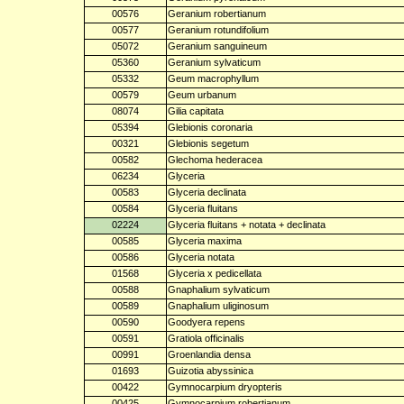
00576
Geranium robertianum
00577
Geranium rotundifolium
05072
Geranium sanguineum
05360
Geranium sylvaticum
05332
Geum macrophyllum
00579
Geum urbanum
08074
Gilia capitata
05394
Glebionis coronaria
00321
Glebionis segetum
00582
Glechoma hederacea
06234
Glyceria
00583
Glyceria declinata
00584
Glyceria fluitans
02224
Glyceria fluitans + notata + declinata
00585
Glyceria maxima
00586
Glyceria notata
01568
Glyceria x pedicellata
00588
Gnaphalium sylvaticum
00589
Gnaphalium uliginosum
00590
Goodyera repens
00591
Gratiola officinalis
00991
Groenlandia densa
01693
Guizotia abyssinica
00422
Gymnocarpium dryopteris
00425
Gymnocarpium robertianum