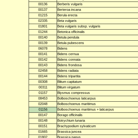
00136
Berberis vulgaris
00137
Berteroa incana
01215
Berula erecta
02335
Beta vulgaris
01801
Beta vulgaris subsp. vulgaris
01244
Betonica officinalis
00140
Betula pendula
00139
Betula pubescens
06078
Bidens
00141
Bidens cernua
00142
Bidens connata
00143
Bidens frondosa
02458
Bidens radiata
00144
Bidens tripartita
00308
Blitum capitatum
00311
Blitum virgatum
01157
Blysmus compressus
08453
Bolboschoenus laticarpus
02048
Bolboschoenus maritimus
01156
Bolboschoenus maritimus + laticarpus
00147
Borago officinalis
00148
Botrychium lunaria
00151
Brachypodium sylvaticum
01665
Brassica juncea
01802
Brassica napus