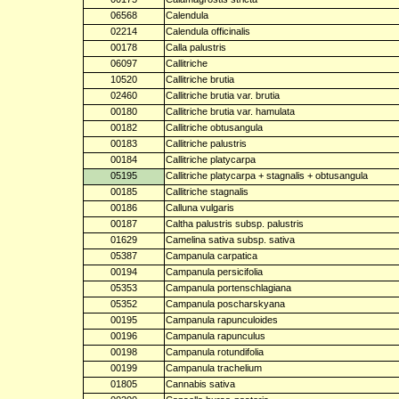
06568
Calendula
02214
Calendula officinalis
00178
Calla palustris
06097
Callitriche
10520
Callitriche brutia
02460
Callitriche brutia var. brutia
00180
Callitriche brutia var. hamulata
00182
Callitriche obtusangula
00183
Callitriche palustris
00184
Callitriche platycarpa
05195
Callitriche platycarpa + stagnalis + obtusangula
00185
Callitriche stagnalis
00186
Calluna vulgaris
00187
Caltha palustris subsp. palustris
01629
Camelina sativa subsp. sativa
05387
Campanula carpatica
00194
Campanula persicifolia
05353
Campanula portenschlagiana
05352
Campanula poscharskyana
00195
Campanula rapunculoides
00196
Campanula rapunculus
00198
Campanula rotundifolia
00199
Campanula trachelium
01805
Cannabis sativa