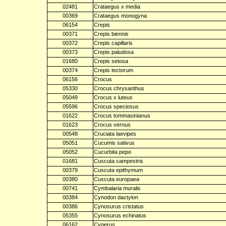
02481
Crataegus x media
00369
Crataegus monogyna
06154
Crepis
00371
Crepis biennis
00372
Crepis capillaris
00373
Crepis paludosa
01680
Crepis setosa
00374
Crepis tectorum
06156
Crocus
05330
Crocus chrysanthus
05049
Crocus x luteus
05596
Crocus speciosus
01622
Crocus tommasinianus
01623
Crocus vernus
00548
Cruciata laevipes
05051
Cucumis sativus
05052
Cucurbita pepo
01681
Cuscuta campestris
00379
Cuscuta epithymum
00380
Cuscuta europaea
00741
Cymbalaria muralis
00384
Cynodon dactylon
00386
Cynosurus cristatus
05355
Cynosurus echinatus
06162
Cyperus