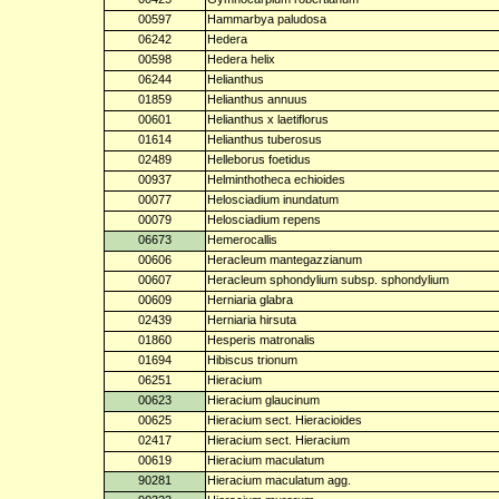
00597
Hammarbya paludosa
06242
Hedera
00598
Hedera helix
06244
Helianthus
01859
Helianthus annuus
00601
Helianthus x laetiflorus
01614
Helianthus tuberosus
02489
Helleborus foetidus
00937
Helminthotheca echioides
00077
Helosciadium inundatum
00079
Helosciadium repens
06673
Hemerocallis
00606
Heracleum mantegazzianum
00607
Heracleum sphondylium subsp. sphondylium
00609
Herniaria glabra
02439
Herniaria hirsuta
01860
Hesperis matronalis
01694
Hibiscus trionum
06251
Hieracium
00623
Hieracium glaucinum
00625
Hieracium sect. Hieracioides
02417
Hieracium sect. Hieracium
00619
Hieracium maculatum
90281
Hieracium maculatum agg.