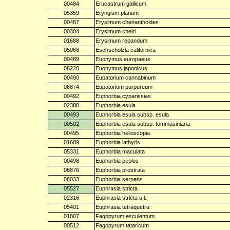
00484
Erucastrum gallicum
05359
Eryngium planum
00487
Erysimum cheiranthoides
00304
Erysimum cheiri
01688
Erysimum repandum
05068
Eschscholzia californica
00489
Euonymus europaeus
08220
Euonymus japonicus
00490
Eupatorium cannabinum
06874
Eupatorium purpureum
00492
Euphorbia cyparissias
02388
Euphorbia esula
00493
Euphorbia esula subsp. esula
00502
Euphorbia esula subsp. tommasiniana
00495
Euphorbia helioscopia
01689
Euphorbia lathyris
05331
Euphorbia maculata
00498
Euphorbia peplus
06876
Euphorbia prostrata
08033
Euphorbia serpens
05527
Euphrasia stricta
02316
Euphrasia stricta s.l.
05401
Euphrasia tetraquetra
01807
Fagopyrum esculentum
00512
Fagopyrum tataricum