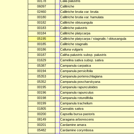
00178
Calla palustris
06097
Callitriche
02460
Callitriche brutia var. brutia
00180
Callitriche brutia var. hamulata
00182
Callitriche obtusangula
00183
Callitriche palustris
00184
Callitriche platycarpa
05195
Callitriche platycarpa / stagnalis / obtusangula
00185
Callitriche stagnalis
00186
Calluna vulgaris
00187
Caltha palustris subsp. palustris
01629
Camelina sativa subsp. sativa
05387
Campanula carpatica
00194
Campanula persicifolia
05353
Campanula portenschlagiana
05352
Campanula poscharskyana
00195
Campanula rapunculoides
00196
Campanula rapunculus
00198
Campanula rotundifolia
00199
Campanula trachelium
01805
Cannabis sativa
00200
Capsella bursa-pastoris
08149
Caragana arborescens
00201
Cardamine amara
05482
Cardamine corymbosa