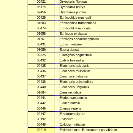
00421
Dryopteris filix-mas
05174
Dysphania botrys
02456
Dysphania pumilio
00428
Echinochloa crus-galli
01683
Echinochloa frumentacea
05474
Echinochloa muricata
05058
Echinops exaltatus
01761
Echinops sphaerocephalus
00431
Echium vulgare
05059
Egeria densa
02325
Elaeagnus angustifolia
00432
Elatine hexandra
00435
Eleocharis acicularis
00436
Eleocharis multicaulis
00437
Eleocharis palustris
00438
Eleocharis quinqueflora
00440
Eleocharis uniglumis
01684
Eleusine indica
00441
Elodea canadensis
00442
Elodea nuttallii
00446
Elymus repens
00447
Empetrum nigrum
06192
Epilobium
00448
Epilobium ciliatum
02219
Epilobium excl. E. hirsutum / parviflorum