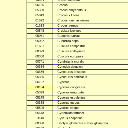
06156
Crocus
05330
Crocus chrysanthus
05049
Crocus x luteus
01622
Crocus tommasinianus
01623
Crocus vernus
00548
Cruciata laevipes
05051
Cucumis sativus
05052
Cucurbita pepo
01681
Cuscuta campestris
00379
Cuscuta epithymum
00380
Cuscuta europaea
00741
Cymbalaria muralis
00384
Cynodon dactylon
00386
Cynosurus cristatus
05355
Cynosurus echinatus
06162
Cyperus
08194
Cyperus congestus
05399
Cyperus eragrostis
05175
Cyperus esculentus
00388
Cyperus fuscus
05526
Cyperus longus
05578
Cyrtomium fortunei
01140
Cytisus scoparius
00390
Dactylis glomerata subsp. glomerata