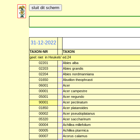
31-12-2022
TAXON-NR
TAXON
geel: niet
in Heukels' ed.24
02201
Abies alba
02203
Abies grandis
02204
Abies nordmanniana
01650
Abutilon theophrasti
06001
Acer
00001
Acer campestre
05001
Acer negundo
90001
Acer pectinatum
01850
Acer platanoides
00002
Acer pseudoplatanus
05320
Acer saccharinum
00004
Achillea millefolium
00005
Achillea ptarmica
00007
Acorus calamus