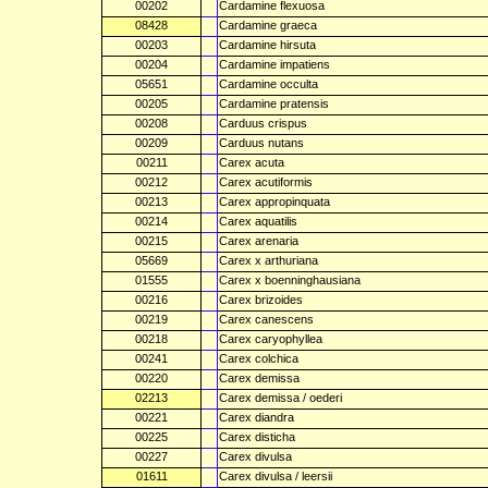
00202
Cardamine flexuosa
08428
Cardamine graeca
00203
Cardamine hirsuta
00204
Cardamine impatiens
05651
Cardamine occulta
00205
Cardamine pratensis
00208
Carduus crispus
00209
Carduus nutans
00211
Carex acuta
00212
Carex acutiformis
00213
Carex appropinquata
00214
Carex aquatilis
00215
Carex arenaria
05669
Carex x arthuriana
01555
Carex x boenninghausiana
00216
Carex brizoides
00219
Carex canescens
00218
Carex caryophyllea
00241
Carex colchica
00220
Carex demissa
02213
Carex demissa / oederi
00221
Carex diandra
00225
Carex disticha
00227
Carex divulsa
01611
Carex divulsa / leersii