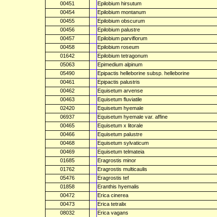
00451
Epilobium hirsutum
00454
Epilobium montanum
00455
Epilobium obscurum
00456
Epilobium palustre
00457
Epilobium parviflorum
00458
Epilobium roseum
01642
Epilobium tetragonum
05063
Epimedium alpinum
05490
Epipactis helleborine subsp. helleborine
00461
Epipactis palustris
00462
Equisetum arvense
00463
Equisetum fluviatile
02420
Equisetum hyemale
06937
Equisetum hyemale var. affine
00465
Equisetum x litorale
00466
Equisetum palustre
00468
Equisetum sylvaticum
00469
Equisetum telmateia
01685
Eragrostis minor
01762
Eragrostis multicaulis
05476
Eragrostis tef
01858
Eranthis hyemalis
00472
Erica cinerea
00473
Erica tetralix
08032
Erica vagans