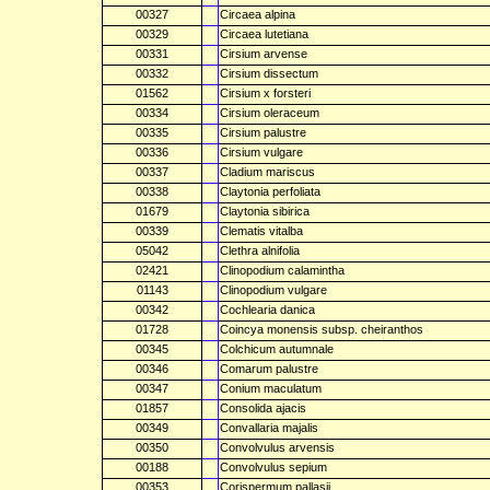
00327
Circaea alpina
00329
Circaea lutetiana
00331
Cirsium arvense
00332
Cirsium dissectum
01562
Cirsium x forsteri
00334
Cirsium oleraceum
00335
Cirsium palustre
00336
Cirsium vulgare
00337
Cladium mariscus
00338
Claytonia perfoliata
01679
Claytonia sibirica
00339
Clematis vitalba
05042
Clethra alnifolia
02421
Clinopodium calamintha
01143
Clinopodium vulgare
00342
Cochlearia danica
01728
Coincya monensis subsp. cheiranthos
00345
Colchicum autumnale
00346
Comarum palustre
00347
Conium maculatum
01857
Consolida ajacis
00349
Convallaria majalis
00350
Convolvulus arvensis
00188
Convolvulus sepium
00353
Corispermum pallasii