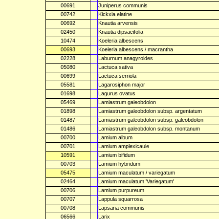
00691
Juniperus communis
00742
Kickxia elatine
00692
Knautia arvensis
02450
Knautia dipsacifolia
10474
Koeleria albescens
00693
Koeleria albescens / macrantha
02228
Laburnum anagyroides
05080
Lactuca sativa
00699
Lactuca serriola
05581
Lagarosiphon major
01698
Lagurus ovatus
05469
Lamiastrum galeobdolon
01898
Lamiastrum galeobdolon subsp. argentatum
01487
Lamiastrum galeobdolon subsp. galeobdolon
01486
Lamiastrum galeobdolon subsp. montanum
00700
Lamium album
00701
Lamium amplexicaule
10591
Lamium bifidum
00703
Lamium hybridum
05475
Lamium maculatum / variegatum
02464
Lamium maculatum 'Variegatum'
00706
Lamium purpureum
00707
Lappula squarrosa
00708
Lapsana communis
06566
Larix