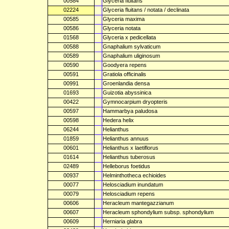
00584
Glyceria fluitans
02224
Glyceria fluitans / notata / declinata
00585
Glyceria maxima
00586
Glyceria notata
01568
Glyceria x pedicellata
00588
Gnaphalium sylvaticum
00589
Gnaphalium uliginosum
00590
Goodyera repens
00591
Gratiola officinalis
00991
Groenlandia densa
01693
Guizotia abyssinica
00422
Gymnocarpium dryopteris
00597
Hammarbya paludosa
00598
Hedera helix
06244
Helianthus
01859
Helianthus annuus
00601
Helianthus x laetiflorus
01614
Helianthus tuberosus
02489
Helleborus foetidus
00937
Helminthotheca echioides
00077
Helosciadium inundatum
00079
Helosciadium repens
00606
Heracleum mantegazzianum
00607
Heracleum sphondylium subsp. sphondylium
00609
Herniaria glabra