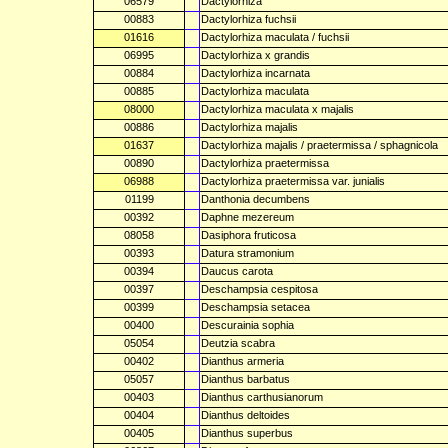
06579
Dactylorhiza
00883
Dactylorhiza fuchsii
01616
Dactylorhiza maculata / fuchsii
06995
Dactylorhiza x grandis
00884
Dactylorhiza incarnata
00885
Dactylorhiza maculata
08000
Dactylorhiza maculata x majalis
00886
Dactylorhiza majalis
01637
Dactylorhiza majalis / praetermissa / sphagnicola
00890
Dactylorhiza praetermissa
06988
Dactylorhiza praetermissa var. junialis
01199
Danthonia decumbens
00392
Daphne mezereum
08058
Dasiphora fruticosa
00393
Datura stramonium
00394
Daucus carota
00397
Deschampsia cespitosa
00399
Deschampsia setacea
00400
Descurainia sophia
05054
Deutzia scabra
00402
Dianthus armeria
05057
Dianthus barbatus
00403
Dianthus carthusianorum
00404
Dianthus deltoides
00405
Dianthus superbus