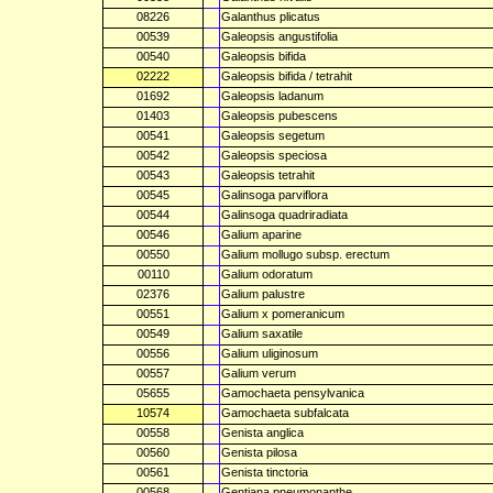
08226
Galanthus plicatus
00539
Galeopsis angustifolia
00540
Galeopsis bifida
02222
Galeopsis bifida / tetrahit
01692
Galeopsis ladanum
01403
Galeopsis pubescens
00541
Galeopsis segetum
00542
Galeopsis speciosa
00543
Galeopsis tetrahit
00545
Galinsoga parviflora
00544
Galinsoga quadriradiata
00546
Galium aparine
00550
Galium mollugo subsp. erectum
00110
Galium odoratum
02376
Galium palustre
00551
Galium x pomeranicum
00549
Galium saxatile
00556
Galium uliginosum
00557
Galium verum
05655
Gamochaeta pensylvanica
10574
Gamochaeta subfalcata
00558
Genista anglica
00560
Genista pilosa
00561
Genista tinctoria
00568
Gentiana pneumonanthe