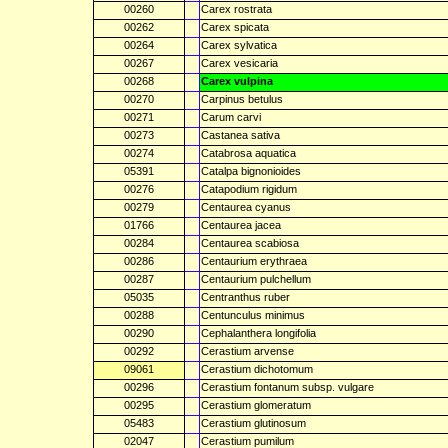
00260
Carex rostrata
00262
Carex spicata
00264
Carex sylvatica
00267
Carex vesicaria
00268
Carex vulpina
00270
Carpinus betulus
00271
Carum carvi
00273
Castanea sativa
00274
Catabrosa aquatica
05391
Catalpa bignonioides
00276
Catapodium rigidum
00279
Centaurea cyanus
01766
Centaurea jacea
00284
Centaurea scabiosa
00286
Centaurium erythraea
00287
Centaurium pulchellum
05035
Centranthus ruber
00288
Centunculus minimus
00290
Cephalanthera longifolia
00292
Cerastium arvense
09061
Cerastium dichotomum
00296
Cerastium fontanum subsp. vulgare
00295
Cerastium glomeratum
05483
Cerastium glutinosum
02047
Cerastium pumilum