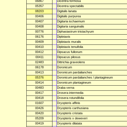
06867
Dicentra formosa
05357
Dicentra spectabilis
08203
Digitalis lanata
00406
Digitalis purpurea
00407
Digitaria ischaemum
00408
Digitaria sanguinalis
00776
Diphasiastrum tristachyum
06176
Diplotaxis
00409
Diplotaxis muralis
00410
Diplotaxis tenuifolia
00412
Dipsacus fullonum
00411
Dipsacus pilosus
02483
Dittrichia graveolens
06178
Doronicum
00413
Doronicum pardalianches
05376
Doronicum pardalianches / plantagineum
00414
Doronicum plantagineum
00483
Draba verna
00417
Drosera intermedia
00418
Drosera rotundifolia
01607
Dryopteris affinis
00426
Dryopteris carthusiana
00420
Dryopteris cristata
05209
Dryopteris x deweveri
00419
Dryopteris dilatata