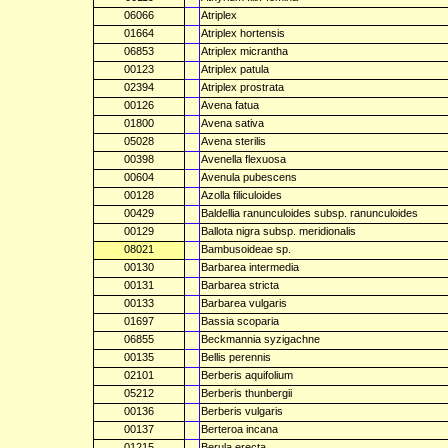
06066
Atriplex
01664
Atriplex hortensis
06853
Atriplex micrantha
00123
Atriplex patula
02394
Atriplex prostrata
00126
Avena fatua
01800
Avena sativa
05028
Avena sterilis
00398
Avenella flexuosa
00604
Avenula pubescens
00128
Azolla filiculoides
00429
Baldellia ranunculoides subsp. ranunculoides
00129
Ballota nigra subsp. meridionalis
08021
Bambusoideae sp.
00130
Barbarea intermedia
00131
Barbarea stricta
00133
Barbarea vulgaris
01697
Bassia scoparia
06855
Beckmannia syzigachne
00135
Bellis perennis
02101
Berberis aquifolium
05212
Berberis thunbergii
00136
Berberis vulgaris
00137
Berteroa incana
01215
Berula erecta