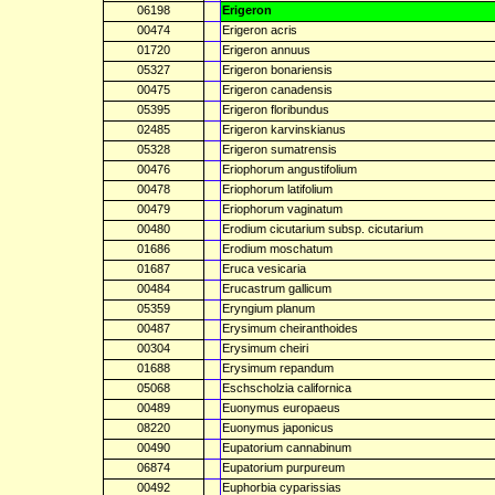
06198
Erigeron
00474
Erigeron acris
01720
Erigeron annuus
05327
Erigeron bonariensis
00475
Erigeron canadensis
05395
Erigeron floribundus
02485
Erigeron karvinskianus
05328
Erigeron sumatrensis
00476
Eriophorum angustifolium
00478
Eriophorum latifolium
00479
Eriophorum vaginatum
00480
Erodium cicutarium subsp. cicutarium
01686
Erodium moschatum
01687
Eruca vesicaria
00484
Erucastrum gallicum
05359
Eryngium planum
00487
Erysimum cheiranthoides
00304
Erysimum cheiri
01688
Erysimum repandum
05068
Eschscholzia californica
00489
Euonymus europaeus
08220
Euonymus japonicus
00490
Eupatorium cannabinum
06874
Eupatorium purpureum
00492
Euphorbia cyparissias