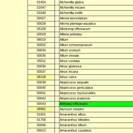
01454
Alchemilla glabra
01647
Alchemilla micans
01648
Alchemilla mollis
00027
Alisma lanceolatum
00028
Alisma plantago-aquatica
05109
Alkekengi officinarum
00029
Alliaria petiolata
06019
Allium
00032
Allium schoenoprasum
00034
Allium ursinum
00035
Allium vineale
05011
Alnus cordata
00036
Alnus glutinosa
00037
Alnus incana
08108
Alnus rubra
00038
Alopecurus aequalis
00040
Alopecurus geniculatus
00041
Alopecurus myosuroides
00042
Alopecurus pratensis
00043
Althaea officinalis
08982
Alyssum simplex
01651
Amaranthus albus
01758
Amaranthus blitoides
00046
Amaranthus blitum
05013
Amaranthus caudatus