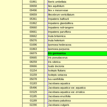
01861
Iberis umbellata
00658
Ilex aquifolium
09496
Ilex x meserveae
00659
Illecebrum verticillatum
05361
Impatiens balfourii
01862
Impatiens glandulifera
00660
Impatiens noli-tangere
00661
Impatiens parviflora
00662
Inula britannica
05076
Inula helenium
01696
Ipomoea hederacea
01863
Ipomoea purpurea
06879
Iris germanica
00665
Iris pseudacorus
08259
Iris sibirica
00666
Isatis tinctoria
01154
Isolepis fluitans
01159
Isolepis setacea
05078
Iva xanthifolia
01183
Jacobaea aquatica
05496
Jacobaea aquatica var. aquatica
01529
Jacobaea aquatica var. erratica
01185
Jacobaea erucifolia
01189
Jacobaea paludosa
02290
Jacobaea vulgaris