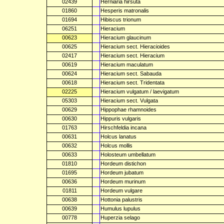
02439
Herniaria hirsuta
01860
Hesperis matronalis
01694
Hibiscus trionum
06251
Hieracium
00623
Hieracium glaucinum
00625
Hieracium sect. Hieracioides
02417
Hieracium sect. Hieracium
00619
Hieracium maculatum
00624
Hieracium sect. Sabauda
00618
Hieracium sect. Tridentata
02225
Hieracium vulgatum / laevigatum
05303
Hieracium sect. Vulgata
00629
Hippophae rhamnoides
00630
Hippuris vulgaris
01763
Hirschfeldia incana
00631
Holcus lanatus
00632
Holcus mollis
00633
Holosteum umbellatum
01810
Hordeum distichon
01695
Hordeum jubatum
00636
Hordeum murinum
01811
Hordeum vulgare
00638
Hottonia palustris
00639
Humulus lupulus
00778
Huperzia selago