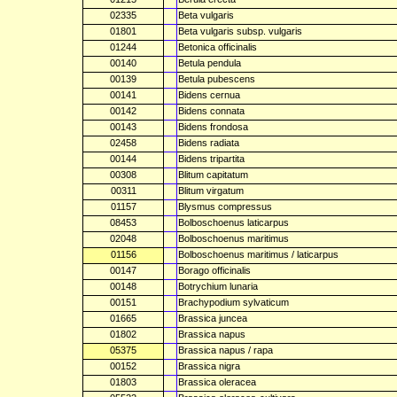
02335
Beta vulgaris
01801
Beta vulgaris subsp. vulgaris
01244
Betonica officinalis
00140
Betula pendula
00139
Betula pubescens
00141
Bidens cernua
00142
Bidens connata
00143
Bidens frondosa
02458
Bidens radiata
00144
Bidens tripartita
00308
Blitum capitatum
00311
Blitum virgatum
01157
Blysmus compressus
08453
Bolboschoenus laticarpus
02048
Bolboschoenus maritimus
01156
Bolboschoenus maritimus / laticarpus
00147
Borago officinalis
00148
Botrychium lunaria
00151
Brachypodium sylvaticum
01665
Brassica juncea
01802
Brassica napus
05375
Brassica napus / rapa
00152
Brassica nigra
01803
Brassica oleracea