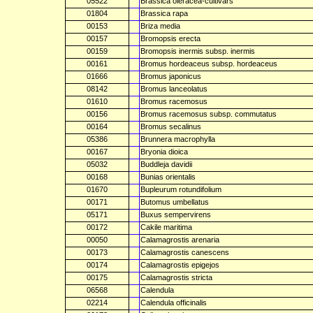
05522
Brassica oleracea-cultivars
01804
Brassica rapa
00153
Briza media
00157
Bromopsis erecta
00159
Bromopsis inermis subsp. inermis
00161
Bromus hordeaceus subsp. hordeaceus
01666
Bromus japonicus
08142
Bromus lanceolatus
01610
Bromus racemosus
00156
Bromus racemosus subsp. commutatus
00164
Bromus secalinus
05386
Brunnera macrophylla
00167
Bryonia dioica
05032
Buddleja davidii
00168
Bunias orientalis
01670
Bupleurum rotundifolium
00171
Butomus umbellatus
05171
Buxus sempervirens
00172
Cakile maritima
00050
Calamagrostis arenaria
00173
Calamagrostis canescens
00174
Calamagrostis epigejos
00175
Calamagrostis stricta
06568
Calendula
02214
Calendula officinalis