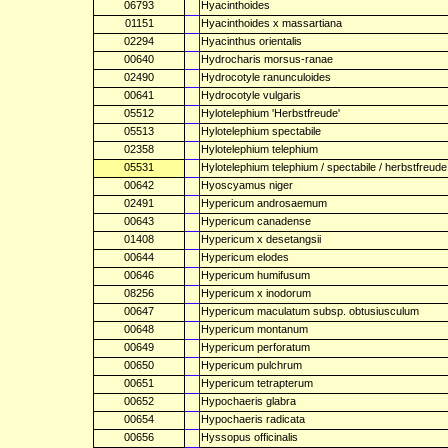
06793
Hyacinthoides
01151
Hyacinthoides x massartiana
02294
Hyacinthus orientalis
00640
Hydrocharis morsus-ranae
02490
Hydrocotyle ranunculoides
00641
Hydrocotyle vulgaris
05512
Hylotelephium 'Herbstfreude'
05513
Hylotelephium spectabile
02358
Hylotelephium telephium
05531
Hylotelephium telephium / spectabile / herbstfreude
00642
Hyoscyamus niger
02491
Hypericum androsaemum
00643
Hypericum canadense
01408
Hypericum x desetangsii
00644
Hypericum elodes
00646
Hypericum humifusum
08256
Hypericum x inodorum
00647
Hypericum maculatum subsp. obtusiusculum
00648
Hypericum montanum
00649
Hypericum perforatum
00650
Hypericum pulchrum
00651
Hypericum tetrapterum
00652
Hypochaeris glabra
00654
Hypochaeris radicata
00656
Hyssopus officinalis