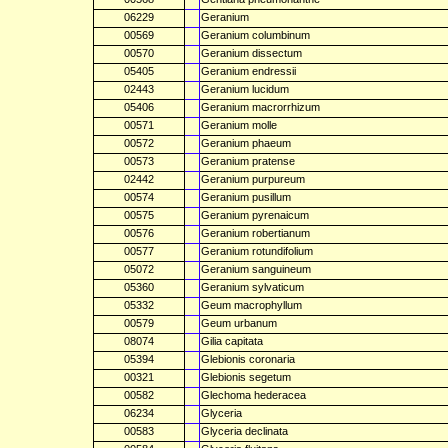
06229
Geranium
00569
Geranium columbinum
00570
Geranium dissectum
05405
Geranium endressii
02443
Geranium lucidum
05406
Geranium macrorrhizum
00571
Geranium molle
00572
Geranium phaeum
00573
Geranium pratense
02442
Geranium purpureum
00574
Geranium pusillum
00575
Geranium pyrenaicum
00576
Geranium robertianum
00577
Geranium rotundifolium
05072
Geranium sanguineum
05360
Geranium sylvaticum
05332
Geum macrophyllum
00579
Geum urbanum
08074
Gilia capitata
05394
Glebionis coronaria
00321
Glebionis segetum
00582
Glechoma hederacea
06234
Glyceria
00583
Glyceria declinata