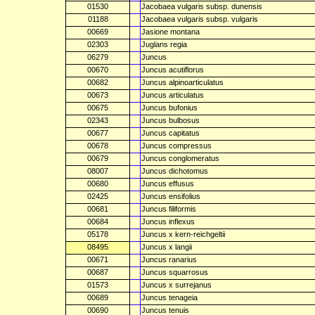
01530
Jacobaea vulgaris subsp. dunensis
01188
Jacobaea vulgaris subsp. vulgaris
00669
Jasione montana
02303
Juglans regia
06279
Juncus
00670
Juncus acutiflorus
00682
Juncus alpinoarticulatus
00673
Juncus articulatus
00675
Juncus bufonius
02343
Juncus bulbosus
00677
Juncus capitatus
00678
Juncus compressus
00679
Juncus conglomeratus
08007
Juncus dichotomus
00680
Juncus effusus
02425
Juncus ensifolius
00681
Juncus filiformis
00684
Juncus inflexus
05178
Juncus x kern-reichgeltii
08495
Juncus x langii
00671
Juncus ranarius
00687
Juncus squarrosus
01573
Juncus x surrejanus
00689
Juncus tenageia
00690
Juncus tenuis