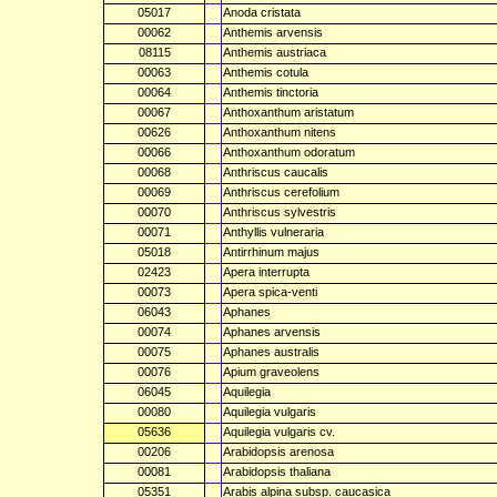
05017
Anoda cristata
00062
Anthemis arvensis
08115
Anthemis austriaca
00063
Anthemis cotula
00064
Anthemis tinctoria
00067
Anthoxanthum aristatum
00626
Anthoxanthum nitens
00066
Anthoxanthum odoratum
00068
Anthriscus caucalis
00069
Anthriscus cerefolium
00070
Anthriscus sylvestris
00071
Anthyllis vulneraria
05018
Antirrhinum majus
02423
Apera interrupta
00073
Apera spica-venti
06043
Aphanes
00074
Aphanes arvensis
00075
Aphanes australis
00076
Apium graveolens
06045
Aquilegia
00080
Aquilegia vulgaris
05636
Aquilegia vulgaris cv.
00206
Arabidopsis arenosa
00081
Arabidopsis thaliana
05351
Arabis alpina subsp. caucasica