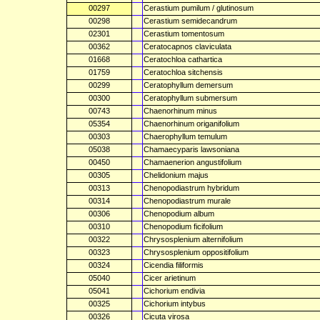
00297
Cerastium pumilum / glutinosum
00298
Cerastium semidecandrum
02301
Cerastium tomentosum
00362
Ceratocapnos claviculata
01668
Ceratochloa cathartica
01759
Ceratochloa sitchensis
00299
Ceratophyllum demersum
00300
Ceratophyllum submersum
00743
Chaenorhinum minus
05354
Chaenorhinum origanifolium
00303
Chaerophyllum temulum
05038
Chamaecyparis lawsoniana
00450
Chamaenerion angustifolium
00305
Chelidonium majus
00313
Chenopodiastrum hybridum
00314
Chenopodiastrum murale
00306
Chenopodium album
00310
Chenopodium ficifolium
00322
Chrysosplenium alternifolium
00323
Chrysosplenium oppositifolium
00324
Cicendia filiformis
05040
Cicer arietinum
05041
Cichorium endivia
00325
Cichorium intybus
00326
Cicuta virosa