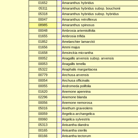
01652
Amaranthus hybridus
05311
Amaranthus hybridus subsp. bouchonii
05318
Amaranthus hybridus subsp. hybridus
00047
Amaranthus retroflexus
08985
Amaranthus spinosus
00048
Ambrosia artemisiifolia
01655
Ambrosia trifida
01852
Amelanchier lamarckii
01656
Ammi majus
01658
Amsinckia micrantha
00052
Anagallis arvensis subsp. arvensis
00053
Anagallis tenella
05322
Anaphalis margaritacea
00779
Anchusa arvensis
00054
Anchusa officinalis
00055
Andromeda polifolia
01620
Anemone apennina
02296
Anemone blanda
00056
Anemone nemorosa
05016
Anethum graveolens
00059
Angelica archangelica
00060
Angelica sylvestris
05313
Anisantha diandra
00165
Anisantha sterilis
00166
Anisantha tectorum