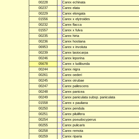
00228
Carex echinata
00237
Carex elata
00229
Carex elongata
01556
Carex x elytroides
00232
Carex flacca
01557
Carex x fulva
00235
Carex hirta
00236
Carex hostiana
06953
Carex x involuta
00239
Carex lasiocarpa
00246
Carex leporina
05678
Carex x ludibunda
00244
Carex nigra
00261
Carex oederi
00245
Carex otrubae
00247
Carex pallescens
00248
Carex panicea
00249
Carex paniculata subsp. paniculata
01558
Carex x pauliana
00250
Carex pendula
00251
Carex pilulifera
00254
Carex pseudocyperus
00255
Carex pulicaris
00258
Carex remota
00259
Carex riparia