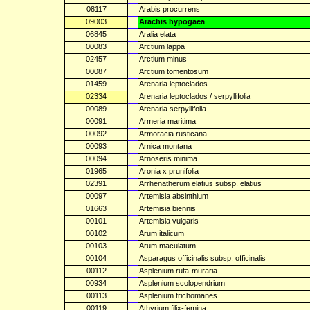
08117
Arabis procurrens
09003
Arachis hypogaea
06845
Aralia elata
00083
Arctium lappa
02457
Arctium minus
00087
Arctium tomentosum
01459
Arenaria leptoclados
02334
Arenaria leptoclados / serpyllifolia
00089
Arenaria serpyllifolia
00091
Armeria maritima
00092
Armoracia rusticana
00093
Arnica montana
00094
Arnoseris minima
01965
Aronia x prunifolia
02391
Arrhenatherum elatius subsp. elatius
00097
Artemisia absinthium
01663
Artemisia biennis
00101
Artemisia vulgaris
00102
Arum italicum
00103
Arum maculatum
00104
Asparagus officinalis subsp. officinalis
00112
Asplenium ruta-muraria
00934
Asplenium scolopendrium
00113
Asplenium trichomanes
00119
Athyrium filix-femina