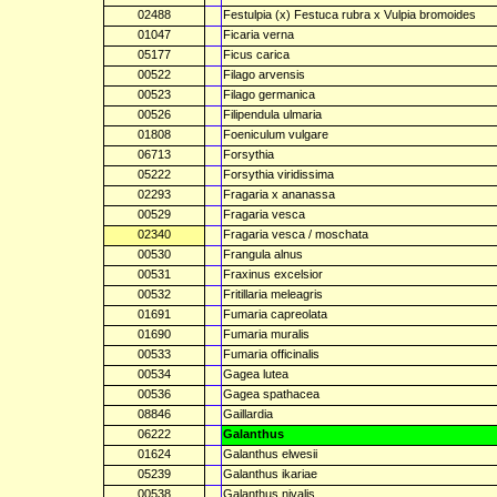
02488
Festulpia (x) Festuca rubra x Vulpia bromoides
01047
Ficaria verna
05177
Ficus carica
00522
Filago arvensis
00523
Filago germanica
00526
Filipendula ulmaria
01808
Foeniculum vulgare
06713
Forsythia
05222
Forsythia viridissima
02293
Fragaria x ananassa
00529
Fragaria vesca
02340
Fragaria vesca / moschata
00530
Frangula alnus
00531
Fraxinus excelsior
00532
Fritillaria meleagris
01691
Fumaria capreolata
01690
Fumaria muralis
00533
Fumaria officinalis
00534
Gagea lutea
00536
Gagea spathacea
08846
Gaillardia
06222
Galanthus
01624
Galanthus elwesii
05239
Galanthus ikariae
00538
Galanthus nivalis