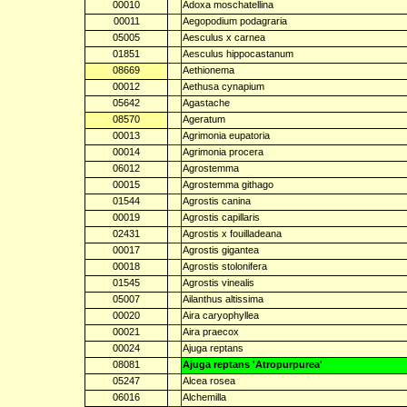
00010
Adoxa moschatellina
00011
Aegopodium podagraria
05005
Aesculus x carnea
01851
Aesculus hippocastanum
08669
Aethionema
00012
Aethusa cynapium
05642
Agastache
08570
Ageratum
00013
Agrimonia eupatoria
00014
Agrimonia procera
06012
Agrostemma
00015
Agrostemma githago
01544
Agrostis canina
00019
Agrostis capillaris
02431
Agrostis x fouilladeana
00017
Agrostis gigantea
00018
Agrostis stolonifera
01545
Agrostis vinealis
05007
Ailanthus altissima
00020
Aira caryophyllea
00021
Aira praecox
00024
Ajuga reptans
08081
Ajuga reptans 'Atropurpurea'
05247
Alcea rosea
06016
Alchemilla