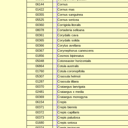
06144
Cornus
01422
Cornus mas
00355
Cornus sanguinea
05525
Cornus sericea
00360
Corrigiola litoralis
08078
Cortaderia selloana
00361
Corydalis cava
00365
Corydalis solida
00366
Corylus avellana
00367
Corynephorus canescens
01856
Cosmos bipinnatus
05048
Cotoneaster horizontalis
06864
Cotula australis
01760
Cotula coronopifolia
05307
Crassula helmsii
01287
Crassula tillaea
00370
Crataegus laevigata
02481
Crataegus x media
00369
Crataegus monogyna
06154
Crepis
00371
Crepis biennis
00372
Crepis capillaris
00373
Crepis paludosa
01680
Crepis setosa
00374
Crepis tectorum