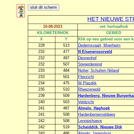
HET NIEUWE ST
10-08-2023
vet: herhaalhok
KILOMETERHOK
GEBIED
X
Y
Klik op een gebied voor een k
228
513
Dedemsvaart, Moerheim
232
477
N Elsenervoorveld
232
497
Dennenhof
232
507
Stegerdereind
233
484
Notter, Schutten Nijland
233
501
Flierzicht
234
475
W Plasdijk
235
510
Rheezerwold
239
509
Hardenberg, Nieuwe Burgerk
240
503
Veldzicht
241
487
Almelo, Haghoek
241
508
Hardenbergerveldweg
242
508
Lennipshoeve
242
519
Scheiddijk, Nieuwe Dijk
243
486
Almelo, Jagershuis