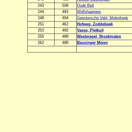
243
508
Oude Belt
244
493
Wolfshaarweg
248
494
Geestersche Veld, Molenhoek
251
462
Hofweg, Zoddebeek
253
492
Vasse, Pletkuil
255
489
Westeragel, Broekmaten
262
488
Beuninger Meien