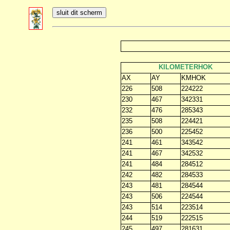
KILOMETERHOK
AX
AY
KMHOK
226
508
224222
230
467
342331
232
476
285343
235
508
224421
236
500
225452
241
461
343542
241
467
342532
241
484
284512
242
482
284533
243
481
284544
243
506
224544
243
514
223514
244
519
222515
245
497
281631