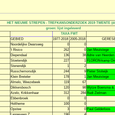
HET NIEUWE STREPEN - TREFKANSONDERZOEK 2019 TWENTE (dc
groen: lijst ingeleverd
TAXA FWT
GEBIED
1977-2018
2005-2018
GERES
Noordelijke Dwarsweg
0
0
't Risico
262
0
Jan Meutstege
Diependaal
136
38
Adrie van Heerden
Stoetendijk
227
1
FLORON-kamp O
Stenendijk
1
2
Russchemorsdijk
244
9
Pieter Stolwijk
Klein Breteler
178
1
Jan Meutstege
Almelo, Weezebeek
119
67
Dikkersbosch
120
98
Wytze Boersma & 
Azelo, Krikkenhaar
312
284
Rudi Zielman
Ebbenbroek
0
0
Holtheme
100
0
Opstee
3
0
Paul Gelderloos
Langeveen Z
196
4