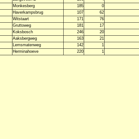
Monkesberg
185
0
Haverkampsbrug
107
62
Witstaart
171
76
Gruttoweg
181
17
Koksbosch
246
20
Aaksbergweg
163
21
Lemsmatenweg
142
1
Herminahoeve
220
1