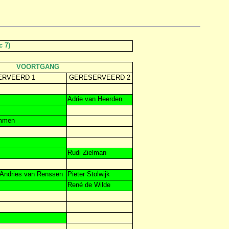
 7)
VOORTGANG
ERVEERD 1
GERESERVEERD 2
Adrie van Heerden
mmen
Rudi Zielman
Andries van Renssen
Pieter Stolwijk
René de Wilde