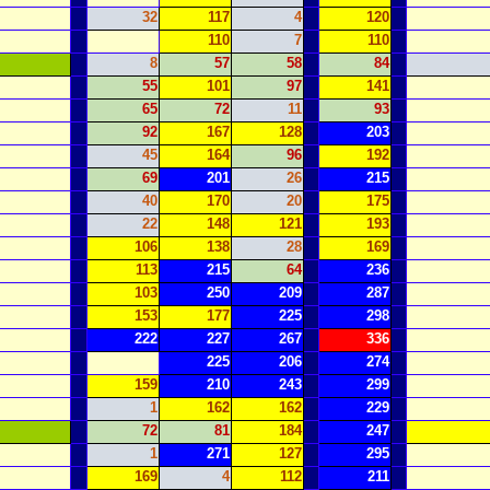
32
117
4
120
110
7
110
8
57
58
84
55
101
97
141
65
72
11
93
92
167
128
203
45
164
96
192
69
201
26
215
40
170
20
175
22
148
121
193
106
138
28
169
113
215
64
236
103
250
209
287
153
177
225
298
222
227
267
336
225
206
274
159
210
243
299
1
162
162
229
72
81
184
247
1
271
127
295
169
4
112
211