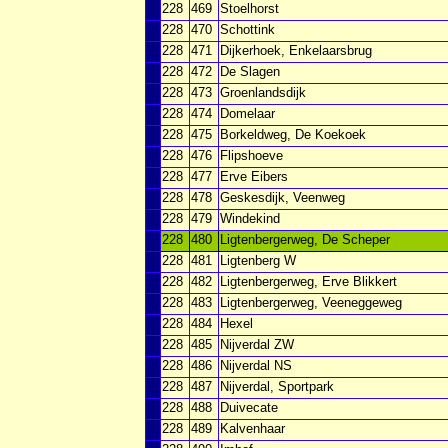
228
469
Stoelhorst
228
470
Schottink
228
471
Dijkerhoek, Enkelaarsbrug
228
472
De Slagen
228
473
Groenlandsdijk
228
474
Domelaar
228
475
Borkeldweg, De Koekoek
228
476
Flipshoeve
228
477
Erve Eibers
228
478
Geskesdijk, Veenweg
228
479
Windekind
228
480
Ligtenbergerweg, De Scheper
228
481
Ligtenberg W
228
482
Ligtenbergerweg, Erve Blikkert
228
483
Ligtenbergerweg, Veeneggeweg
228
484
Hexel
228
485
Nijverdal ZW
228
486
Nijverdal NS
228
487
Nijverdal, Sportpark
228
488
Duivecate
228
489
Kalvenhaar