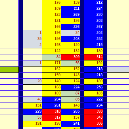
176
159
212
109
211
224
123
269
280
121
186
203
166
236
267
1
196
34
202
35
156
208
252
2
193
120
215
142
132
180
84
309
314
1
171
56
192
162
152
218
159
143
218
20
140
124
189
168
224
256
169
87
183
48
204
85
222
151
261
143
294
229
310
265
393
53
317
157
343
191
198
241
306