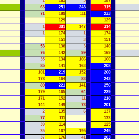
1
185
5
187
63
251
248
315
71
199
111
233
129
129
1
301
147
314
1
174
1
174
151
3
151
53
138
3
140
76
142
99
169
35
134
106
160
85
141
163
208
101
219
152
260
178
164
83
243
89
221
141
256
179
165
64
229
171
152
11
218
144
149
73
201
2
135
6
137
77
111
133
39
114
125
35
167
195
245
37
176
41
203