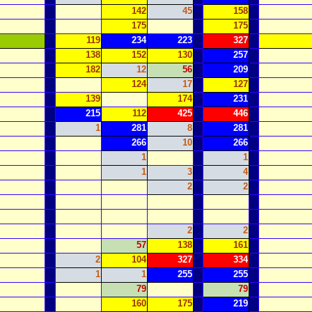
142
45
158
175
175
119
234
223
327
138
152
130
257
182
12
56
209
124
17
127
139
174
231
215
112
425
446
1
281
8
281
266
10
266
1
1
1
3
4
2
2
2
2
57
138
161
2
104
327
334
1
1
255
255
79
79
160
175
219