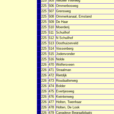
225
505
Nieuwe Vlierweg
225
506
Ommerbosweg
225
507
Grensweg
225
508
Ommerkanaal, Emsland
225
509
De Haar
225
510
Moerderij
225
511
Schuilhof
225
512
N Schuilhof
225
513
Oosthuizerveld
225
514
Vossenberg
225
515
Jodenvonder
225
516
Nolde
226
470
Wolfersveen
226
471
Straalman
226
472
Rietdijk
226
473
Roudaalterweg
226
474
Bolder
226
475
Evertjesweg
226
476
Kwintenweg
226
477
Holten, Twenhaar
226
478
Holten, De Look
226
479
Canadese Begraafplaats