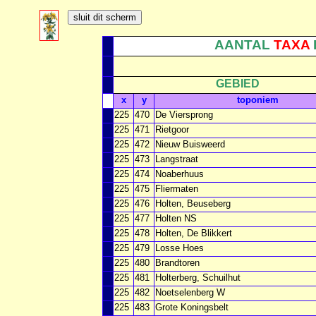
AANTAL
TAXA
GEBIED
x
y
toponiem
225
470
De Viersprong
225
471
Rietgoor
225
472
Nieuw Buisweerd
225
473
Langstraat
225
474
Noaberhuus
225
475
Fliermaten
225
476
Holten, Beuseberg
225
477
Holten NS
225
478
Holten, De Blikkert
225
479
Losse Hoes
225
480
Brandtoren
225
481
Holterberg, Schuilhut
225
482
Noetselenberg W
225
483
Grote Koningsbelt