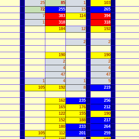
25
85
1
103
72
255
15
265
7
383
114
394
1
318
318
184
12
192
2
2
190
190
2
2
4
4
47
47
1
4
1
5
105
192
8
219
162
235
256
165
176
212
122
155
190
152
188
217
180
233
264
105
112
201
259