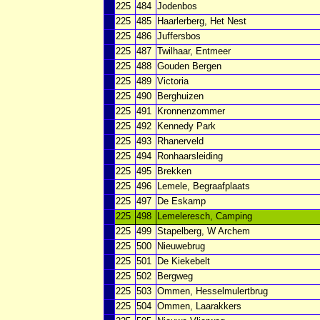
225
484
Jodenbos
225
485
Haarlerberg, Het Nest
225
486
Juffersbos
225
487
Twilhaar, Entmeer
225
488
Gouden Bergen
225
489
Victoria
225
490
Berghuizen
225
491
Kronnenzommer
225
492
Kennedy Park
225
493
Rhanerveld
225
494
Ronhaarsleiding
225
495
Brekken
225
496
Lemele, Begraafplaats
225
497
De Eskamp
225
498
Lemeleresch, Camping
225
499
Stapelberg, W Archem
225
500
Nieuwebrug
225
501
De Kiekebelt
225
502
Bergweg
225
503
Ommen, Hesselmulertbrug
225
504
Ommen, Laarakkers