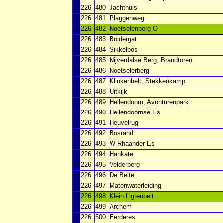
226
480
Jachthuis
226
481
Plaggenweg
226
482
Noetselenberg O
226
483
Boldergat
226
484
Sikkelbos
226
485
Nijverdalse Berg, Brandtoren
226
486
Noetselerberg
226
487
Klinkenbelt, Stekkenkamp
226
488
Uitkijk
226
489
Hellendoorn, Avonturenpark
226
490
Hellendoornse Es
226
491
Heuvelrug
226
492
Bosrand
226
493
W Rhaander Es
226
494
Hankate
226
495
Velderberg
226
496
De Belte
226
497
Matenwaterleiding
226
498
Klein Ligtenbelt
226
499
Archem
226
500
Eerderes