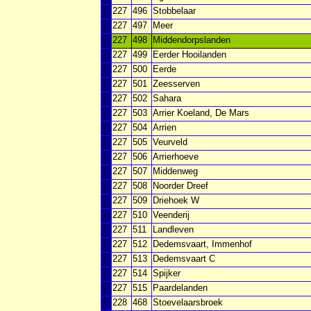
227
496
Stobbelaar
227
497
Meer
227
498
Middendorpslanden
227
499
Eerder Hooilanden
227
500
Eerde
227
501
Zeesserven
227
502
Sahara
227
503
Arrier Koeland, De Mars
227
504
Arrien
227
505
Veurveld
227
506
Arrierhoeve
227
507
Middenweg
227
508
Noorder Dreef
227
509
Driehoek W
227
510
Veenderij
227
511
Landleven
227
512
Dedemsvaart, Immenhof
227
513
Dedemsvaart C
227
514
Spijker
227
515
Paardelanden
228
468
Stoevelaarsbroek