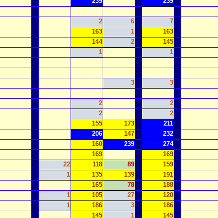
239
239
2
6
7
163
1
163
144
2
145
1
1
3
3
2
2
2
2
155
173
211
206
147
232
160
239
274
169
169
22
118
89
159
1
135
139
191
165
78
188
1
105
27
120
1
186
3
186
145
1
145