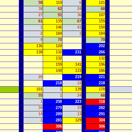
58
110
6
121
38
62
24
68
27
91
36
107
61
135
67
155
1
146
41
150
2
184
1
184
9
70
70
136
128
202
138
132
231
266
132
132
159
141
196
140
133
186
26
219
221
218
12
218
101
1
139
170
55
1
24
68
1
258
223
318
34
279
15
282
14
289
13
291
1
281
129
304
306
306