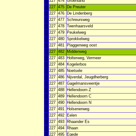
227
474
Groenland
227
475
De Preuter
227
476
De Lindenberg
227
477
Schreursweg
227
478
Twenhaarsveld
227
479
Peukelweg
227
480
Sprokkelweg
227
481
Plaggenweg oost
227
482
Middenweg
227
483
Holterweg, Vermeer
227
484
Kogelerbos
227
485
Noetsele
227
486
Nijverdal, Jeugdherberg
227
487
Gagelmansveentje
227
488
Hellendoorn Z
227
489
Hellendoorn C
227
490
Hellendoorn N
227
491
Holsenerweg
227
492
Eelen
227
493
Rhaander Es
227
494
Rhaan
227
495
Egede