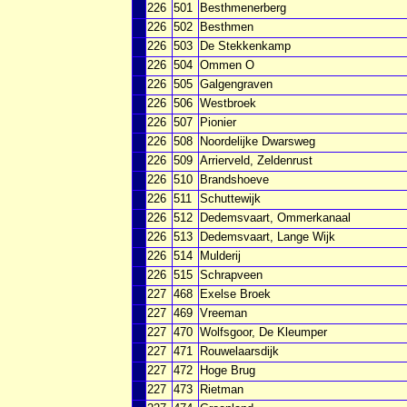
226
501
Besthmenerberg
226
502
Besthmen
226
503
De Stekkenkamp
226
504
Ommen O
226
505
Galgengraven
226
506
Westbroek
226
507
Pionier
226
508
Noordelijke Dwarsweg
226
509
Arrierveld, Zeldenrust
226
510
Brandshoeve
226
511
Schuttewijk
226
512
Dedemsvaart, Ommerkanaal
226
513
Dedemsvaart, Lange Wijk
226
514
Mulderij
226
515
Schrapveen
227
468
Exelse Broek
227
469
Vreeman
227
470
Wolfsgoor, De Kleumper
227
471
Rouwelaarsdijk
227
472
Hoge Brug
227
473
Rietman