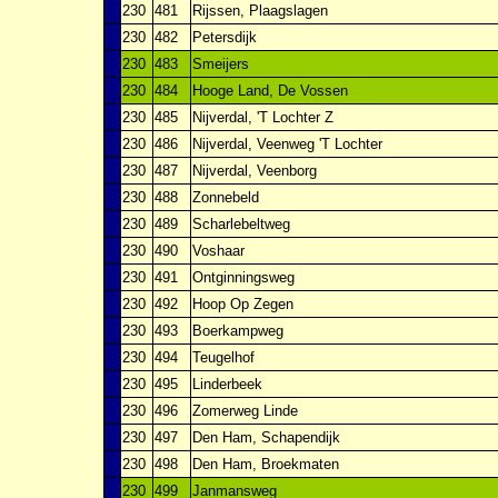
230
481
Rijssen, Plaagslagen
230
482
Petersdijk
230
483
Smeijers
230
484
Hooge Land, De Vossen
230
485
Nijverdal, 'T Lochter Z
230
486
Nijverdal, Veenweg 'T Lochter
230
487
Nijverdal, Veenborg
230
488
Zonnebeld
230
489
Scharlebeltweg
230
490
Voshaar
230
491
Ontginningsweg
230
492
Hoop Op Zegen
230
493
Boerkampweg
230
494
Teugelhof
230
495
Linderbeek
230
496
Zomerweg Linde
230
497
Den Ham, Schapendijk
230
498
Den Ham, Broekmaten
230
499
Janmansweg