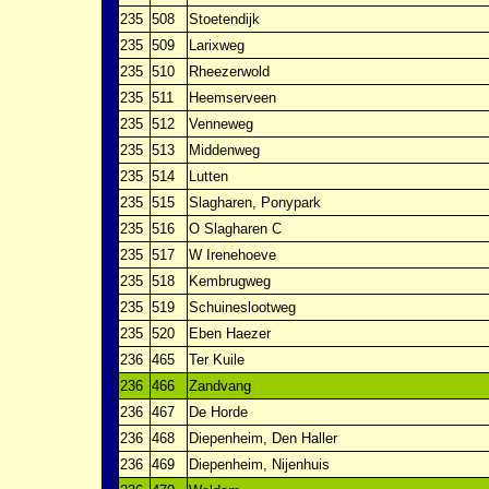
235
508
Stoetendijk
235
509
Larixweg
235
510
Rheezerwold
235
511
Heemserveen
235
512
Venneweg
235
513
Middenweg
235
514
Lutten
235
515
Slagharen, Ponypark
235
516
O Slagharen C
235
517
W Irenehoeve
235
518
Kembrugweg
235
519
Schuineslootweg
235
520
Eben Haezer
236
465
Ter Kuile
236
466
Zandvang
236
467
De Horde
236
468
Diepenheim, Den Haller
236
469
Diepenheim, Nijenhuis