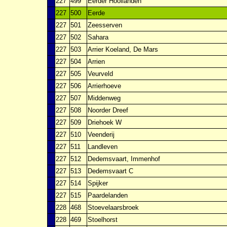
227
499
Eerder Hooilanden
227
500
Eerde
227
501
Zeesserven
227
502
Sahara
227
503
Arrier Koeland, De Mars
227
504
Arrien
227
505
Veurveld
227
506
Arrierhoeve
227
507
Middenweg
227
508
Noorder Dreef
227
509
Driehoek W
227
510
Veenderij
227
511
Landleven
227
512
Dedemsvaart, Immenhof
227
513
Dedemsvaart C
227
514
Spijker
227
515
Paardelanden
228
468
Stoevelaarsbroek
228
469
Stoelhorst