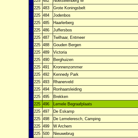
225
482
Noetselenberg W
225
483
Grote Koningsbelt
225
484
Jodenbos
225
485
Haarlerberg
225
486
Juffersbos
225
487
Twilhaar, Entmeer
225
488
Gouden Bergen
225
489
Victoria
225
490
Berghuizen
225
491
Kronnenzommer
225
492
Kennedy Park
225
493
Rhanerveld
225
494
Ronhaarsleiding
225
495
Brekken
225
496
Lemele Begraafplaats
225
497
De Eskamp
225
498
De Lemeleresch, Camping
225
499
W Archem
225
500
Nieuwebrug