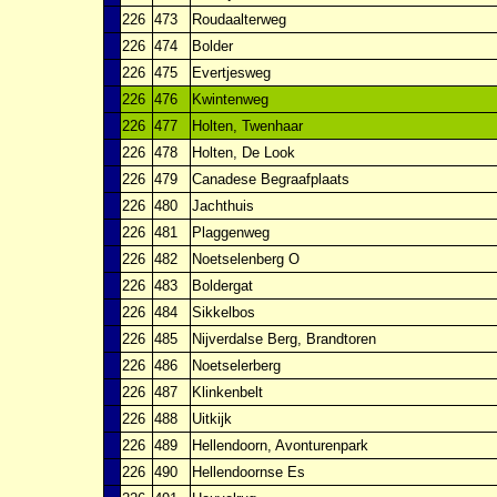
226
473
Roudaalterweg
226
474
Bolder
226
475
Evertjesweg
226
476
Kwintenweg
226
477
Holten, Twenhaar
226
478
Holten, De Look
226
479
Canadese Begraafplaats
226
480
Jachthuis
226
481
Plaggenweg
226
482
Noetselenberg O
226
483
Boldergat
226
484
Sikkelbos
226
485
Nijverdalse Berg, Brandtoren
226
486
Noetselerberg
226
487
Klinkenbelt
226
488
Uitkijk
226
489
Hellendoorn, Avonturenpark
226
490
Hellendoornse Es