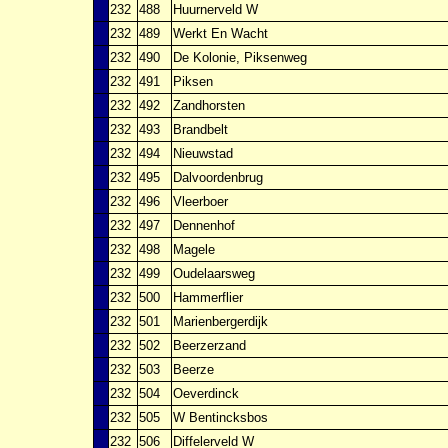
232
488
Huurnerveld W
232
489
Werkt En Wacht
232
490
De Kolonie, Piksenweg
232
491
Piksen
232
492
Zandhorsten
232
493
Brandbelt
232
494
Nieuwstad
232
495
Dalvoordenbrug
232
496
Vleerboer
232
497
Dennenhof
232
498
Magele
232
499
Oudelaarsweg
232
500
Hammerflier
232
501
Marienbergerdijk
232
502
Beerzerzand
232
503
Beerze
232
504
Oeverdinck
232
505
W Bentincksbos
232
506
Diffelerveld W