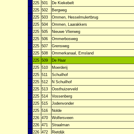
225
501
De Kiekebelt
225
502
Bergweg
225
503
Ommen, Hesselmulertbrug
225
504
Ommen, Laarakkers
225
505
Nieuwe Vlierweg
225
506
Ommerbosweg
225
507
Grensweg
225
508
Ommerkanaal, Emsland
225
509
De Haar
225
510
Moerderij
225
511
Schuilhof
225
512
N Schuilhof
225
513
Oosthuizerveld
225
514
Vossenberg
225
515
Jodenvonder
225
516
Nolde
226
470
Wolfersveen
226
471
Straalman
226
472
Rietdijk